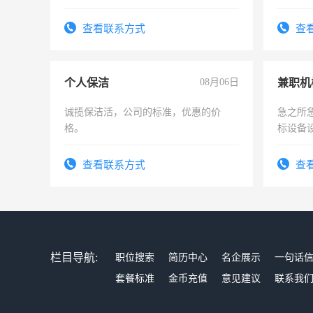
队长，形象岗或幼儿园保安，维修水电
有高低压电工证和十几年工作经验
查看联系方式
查
个人保洁
08月06日
诚揽保洁活，公司的标准，优惠的价
急之所
格。
标设备
作和分
结识有
查看联系方式
查
栏目导航:
职位搜索
简历中心
名企展示
一句话
套餐标准
金币充值
意见建议
联系我