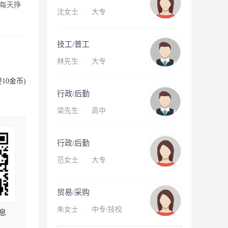
每天挣
沈女士
·
大专
技工/普工
林先生
·
大专
10金币)
行政/后勤
梁先生
·
高中
行政/后勤
范女士
·
大专
贸易/采购
朱女士
·
中专/技校
息