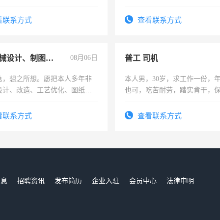
六，渣土车
看联系方式
查看联系方式
兼职机械设计、制图、设备改造
08月06日
普工 司机
急，想之所想。愿把本人多年非
本人男，30岁，求工作一份，
设计、改造、工艺优化、图纸制
也可，吃苦耐劳，踏实肯干，
解的经验与您分享。 真诚合作，
勿扰
识之士，共享未来。
看联系方式
查看联系方式
信息
招聘资讯
发布简历
企业入驻
会员中心
法律申明
们