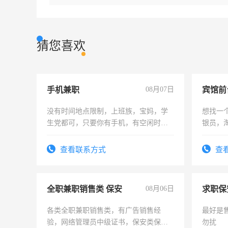
猜您喜欢
手机兼职
08月07日
没有时间地点限制，上班族，宝妈，学
想找一
生党都可，只要你有手机，有空闲时
银员，
间，一单一结，一天二三十不成问题，
工，麻
勤快的四五十，每天挣零花钱没问题！
号同微
查看联系方式
查
全职兼职销售类 保安
08月06日
求职保
各类全职兼职销售类，有广告销售经
最好是
验，网络管理员中级证书，保安类保安
勿扰