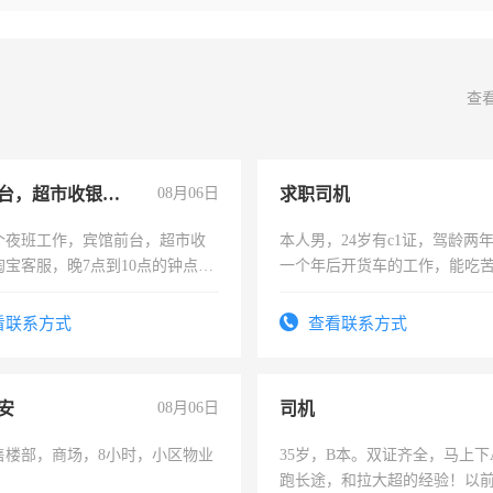
查
宾馆前台，超市收银员，淘宝客服
08月06日
求职司机
个夜班工作，宾馆前台，超市收
本人男，24岁有c1证，驾龄两
淘宝客服，晚7点到10点的钟点
一个年后开货车的工作，能吃
烦看到的老板加我微信聊，手机
加班。
信
看联系方式
查看联系方式
安
08月06日
司机
售楼部，商场，8小时，小区物业
35岁，B本。双证齐全，马上下
跑长途，和拉大超的经验！以