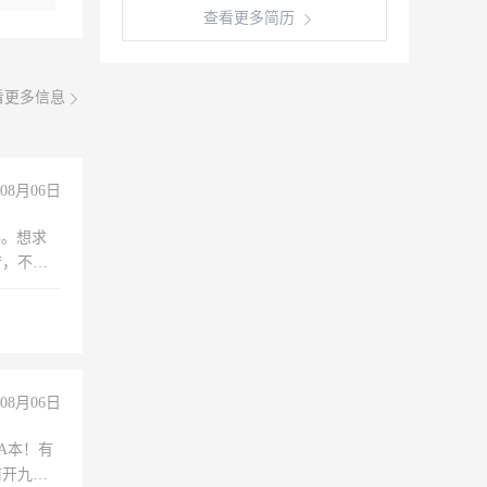
查看更多简历
看更多信息
08月06日
年。想求
苦，不怕
08月06日
A本！有
前开九米