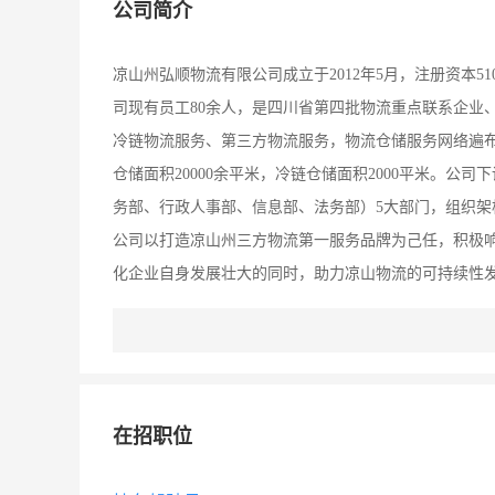
公司简介
凉山州弘顺物流有限公司成立于2012年5月，注册资本
司现有员工80余人，是四川省第四批物流重点联系企业
冷链物流服务、第三方物流服务，物流仓储服务网络遍布凉
仓储面积20000余平米，冷链仓储面积2000平米。
务部、行政人事部、信息部、法务部）5大部门，组织架
公司以打造凉山州三方物流第一服务品牌为己任，积极
化企业自身发展壮大的同时，助力凉山物流的可持续性发
业，将在今后的企业发展、政策扶持、项目申报等方面获
四批四川省物流重点联系企业、凉山州物流重点联系企
“凉山州民族地区公路货运班车项目”的首家企业，且本项
年，弘顺物流被吸纳为凉山州物流协会会员，并担任常务理
在招职位
局申请注册“弘顺”商标。6。凉山州弘顺物流有限公司荣获