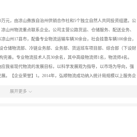
510万元，由凉山彝族自治州供销合作社和5个独立自然人共同投资组建。公
、凉山州物流重点联系企业。公司主营公路货运、仓储服务、配送业务、
山州17县市，配备专业物流运输车辆30余台，社会挂靠车辆100余台，
公司下设仓储物流部、冷链业务部、业务部、货运班车项目部、综合部（下设财
构完善。专业物流技术人员30余名，其中高级物流师1名，物流师4名。
响应我省现代物流的发展目标，以科学发展观为指导，以市场为导向，强
展。【企业荣誉】1。2014年，弘顺物流成功纳入统计局规模以上服务企
得优先权。2。2015年，弘顺物流被四川省人民政府物流办公室评定为第
展开更多
业。3。凉山州弘顺物流有限公司是承担凉山州首个大型物流通道建设项目
目被四川省人民政府口岸与物流办公室评定为重点物流项目。4。2014
事单位。5。凉山州弘顺物流有限公司于2015年10月成功在国家商标总
2016年凉山服务企业50强称号。