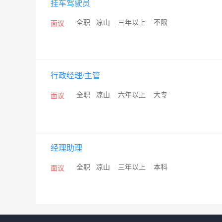
挂车驾驶员
/
全职
/
凉山
/
三年以上
/
不限
面议
行政经理/主管
/
全职
/
凉山
/
六年以上
/
大专
面议
经理助理
/
全职
/
凉山
/
三年以上
/
本科
面议